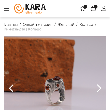
0
0
Главная
Онлайн магазин
Женский
Кольцо
Кин-дза-дза | Кольцо