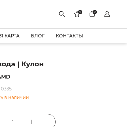
0
0
Я КАРТА
БЛОГ
КОНТАКТЫ
ода | Кулон
 AMD
10335
ть в наличии
1