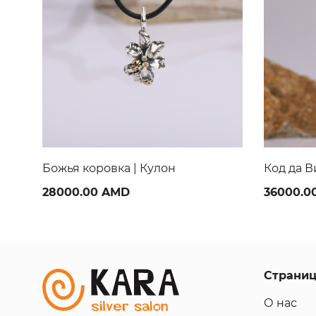
Код да Винчи Механизмы | Кулон
Мельниц
36000.00 AMD
24000.0
Страни
О нас