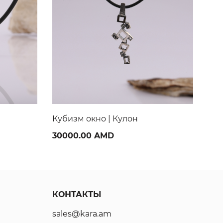
Всплеск | Кулон
Рыб
29000.00 AMD
190
КОНТАКТЫ
sales@kara.am