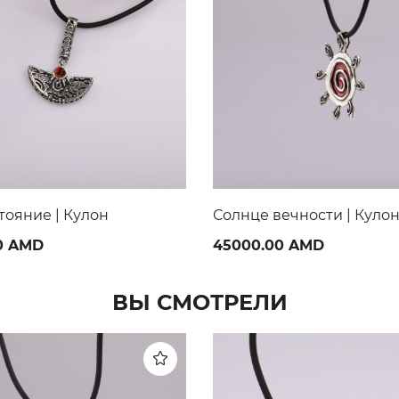
ечности | Кулон
Aхиллесова пята | Кольц
0 AMD
28000.00 AMD
ВЫ СМОТРЕЛИ