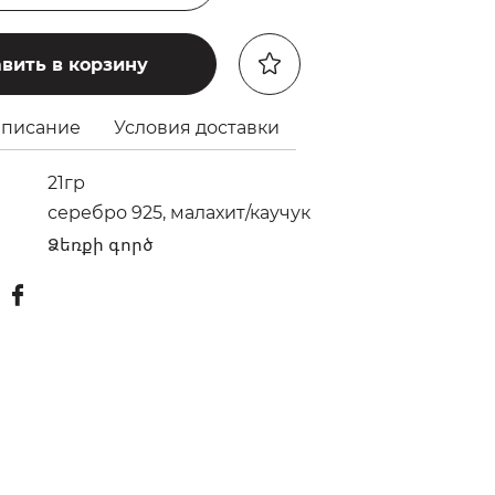
вить в корзину
писание
Условия доставки
21гр
серебро 925, малахит/каучук
Ձեռքի գործ