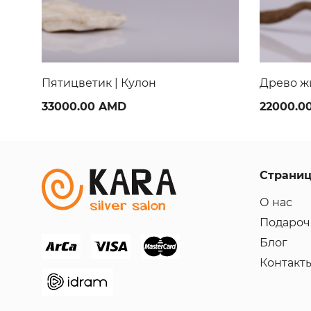
Древо жизни кулон | Кулон
Забор | 
22000.00 AMD
56000.0
Страни
О нас
Подароч
Блог
Контакт