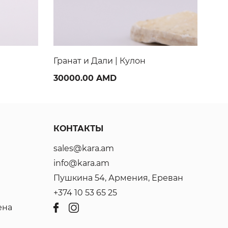
Скат | Кулон
Ули
48000.00 AMD
170
КОНТАКТЫ
sales@kara.am
info@kara.am
Пушкина 54, Армения, Ереван
+374 10 53 65 25
ена