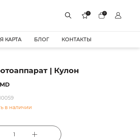
0
0
Я КАРТА
БЛОГ
КОНТАКТЫ
отоаппарат | Кулон
AMD
10059
ть в наличии
1