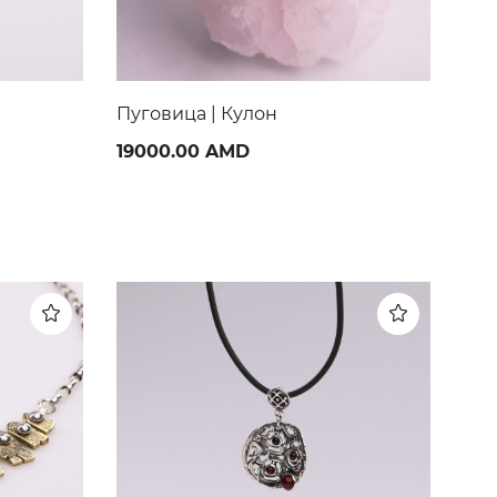
Живая вода | Кулон
Сол
48000.00 AMD
60