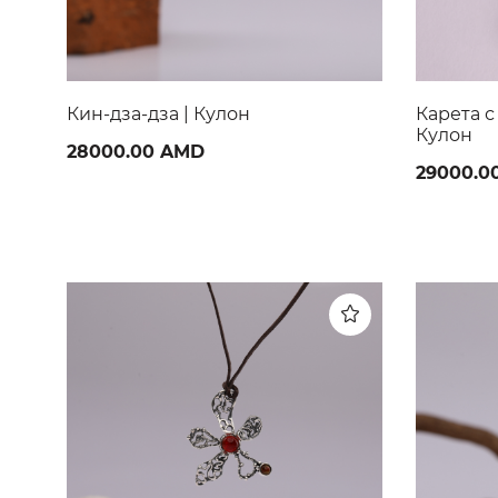
Карета с золотыми колесами |
Забор | 
Кулон
56000.0
29000.00 AMD