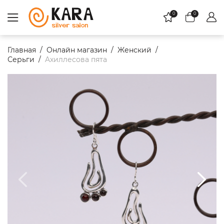
0
0
Главная
Онлайн магазин
Женский
Серьги
Aхиллесова пята