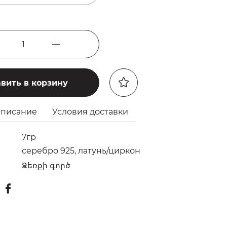
1
вить в корзину
писание
Условия доставки
7гр
серебро 925, латунь/циркон
Ձեռքի գործ