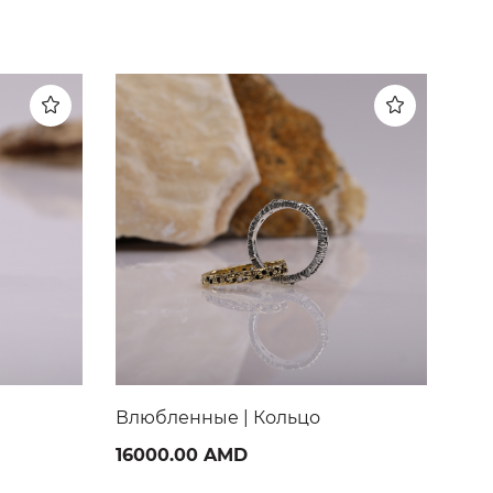
Змейка-молния | Кольцо
Нас
19000.00 AMD
170